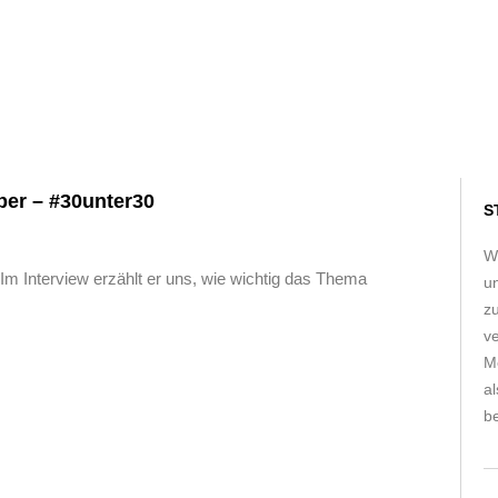
ber – #30unter30
S
W
m Interview erzählt er uns, wie wichtig das Thema
u
z
ve
Me
a
be