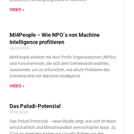
VIDEO »
MI4People – Wie NPO´s von Machine
Intelligence profitieren
14/02/2024
MI4People arbeitet mit Non-Profit Organisationen (NPOs)
und ForscherInnen, die sich dem Gemeinwohl widmen,
zusammen, um zu erforschen, wie akute Probleme des
Gemeinwohls mit Machine Intelligence
VIDEO »
Das Paludi-Potenzial
31/10/2023
Das Paludi-Potenzial – neue Studie zeigt, wie sich im Nass
wirtschaftlich und klimafreundlich wertschöpfen lässt. Zu
Gast im Interview haben wir Claudia Bühler von der