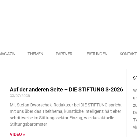
MAGAZIN
THEMEN
PARTNER
LEISTUNGEN
KONTAKT
S
te
Seite
Seite
Auf der anderen Seite – DIE STIFTUNG 3-2026
Seite
Wi
22/07/2026
un
Mit Stefan Dworschak, Redakteur bei DIE STIFTUNG spricht
zu
mit uns über das Titelthema, künstliche Intelligenz hält eher
Di
schrittweise im Stiftungssektor Einzug, wie das aktuelle
TV
Stiftungsbarometer
vi
VIDEO »