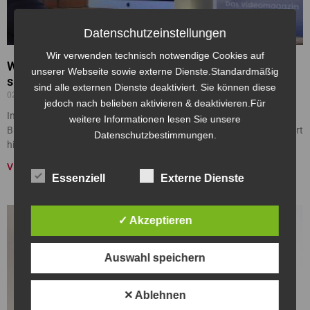
Datenschutzeinstellungen
Wir verwenden technisch notwendige Cookies auf
Weltbeste Bildung – Wie wir unsere digitale Zukunft
unserer Webseite sowie externe Dienste.Standardmäßig
sichern
sind alle externen Dienste deaktiviert. Sie können diese
02/01/2023
jedoch nach belieben aktivieren & deaktivieren.Für
In ihrem Buch zeigt Prof. Yasmin Weiß auf, was unter weltbester
weitere Informationen lesen Sie unsere
Bildung genau zu verstehen ist, wie wir als deutsche Gesellschaft dort
Datenschutzbestimmungen.
hinkommen und wie
VIDEO »
Essenziell
Externe Dienste
✓ Akzeptieren
Auswahl speichern
✕ Ablehnen