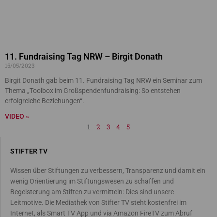
11. Fundraising Tag NRW – Birgit Donath
15/05/2023
Birgit Donath gab beim 11. Fundraising Tag NRW ein Seminar zum
Thema „Toolbox im Großspendenfundraising: So entstehen
erfolgreiche Beziehungen“.
VIDEO »
1
2
3
4
5
STIFTER TV
Wissen über Stiftungen zu verbessern, Transparenz und damit ein
wenig Orientierung im Stiftungswesen zu schaffen und
Begeisterung am Stiften zu vermitteln: Dies sind unsere
Leitmotive. Die Mediathek von Stifter TV steht kostenfrei im
Internet, als Smart TV App und via Amazon FireTV zum Abruf