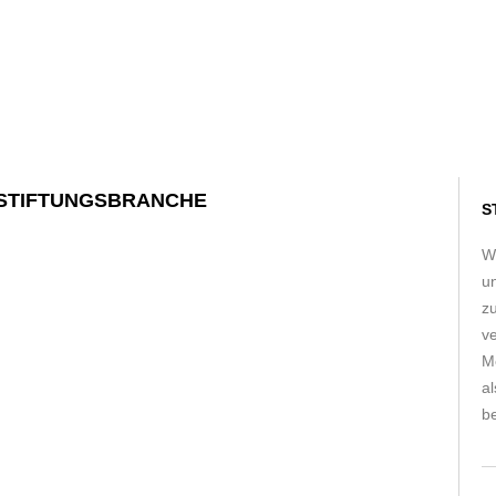
E STIFTUNGSBRANCHE
S
W
u
z
ve
Me
a
be