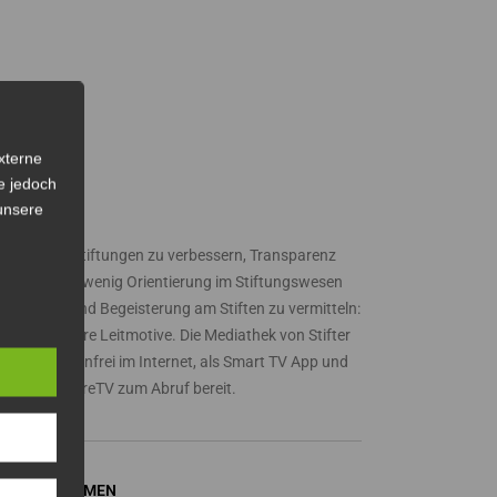
xterne
e jedoch
 unsere
TIFTER TV
ssen über Stiftungen zu verbessern, Transparenz
d damit ein wenig Orientierung im Stiftungswesen
 schaffen und Begeisterung am Stiften zu vermitteln:
es sind unsere Leitmotive. Die Mediathek von Stifter
 steht kostenfrei im Internet, als Smart TV App und
a Amazon FireTV zum Abruf bereit.
EITERE THEMEN