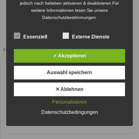
jedoch nach belieben aktivieren & deaktivieren.Für
weitere Informationen lesen Sie unsere
Datenschutzbestimmungen.
Essenziell
Externe Dienste
Europa im Kontext der Globalisierung und des Populismus
✓ Akzeptieren
Auswahl speichern
STIFTER TV
Wissen über Stiftungen zu verbessern, Transparenz und damit ein
✕ Ablehnen
wenig Orientierung im Stiftungswesen zu schaffen und
Begeisterung am Stiften zu vermitteln: Dies sind unsere
Personalisieren
Leitmotive. Die Mediathek von Stifter TV steht kostenfrei im
Datenschutzbedingungen
Internet, als Smart TV App und via Amazon FireTV zum Abruf
bereit.