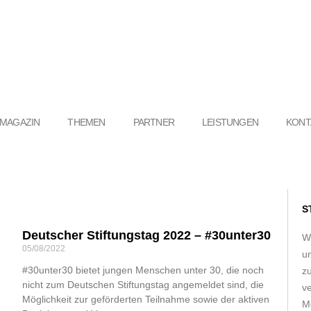
MAGAZIN
THEMEN
PARTNER
LEISTUNGEN
KONT
S
Seite
Seite
Deutscher Stiftungstag 2022 – #30unter30
Seite
W
05/08/2022
u
#30unter30 bietet jungen Menschen unter 30, die noch
z
nicht zum Deutschen Stiftungstag angemeldet sind, die
ve
Möglichkeit zur geförderten Teilnahme sowie der aktiven
Me