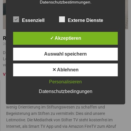
Datenschutzbestimmungen.
Essenziell
Externe Dienste
RAINER ARNOLD – MEAG
✓ Akzeptieren
20/02/2020
Die MEAG hat eine hohe Affinität zum Siftungswesen und stellt
Auswahl speichern
Lösungen für große und mittlere Stiftungsvermögen bereit, die auch
vor dem Hintergrund der dauerhaften Niedrigzinsphase
✕ Ablehnen
VIDEO »
Personalisieren
STIFTER TV
Datenschutzbedingungen
Wissen über Stiftungen zu verbessern, Transparenz und damit ein
wenig Orientierung im Stiftungswesen zu schaffen und
Begeisterung am Stiften zu vermitteln: Dies sind unsere
Leitmotive. Die Mediathek von Stifter TV steht kostenfrei im
Internet, als Smart TV App und via Amazon FireTV zum Abruf