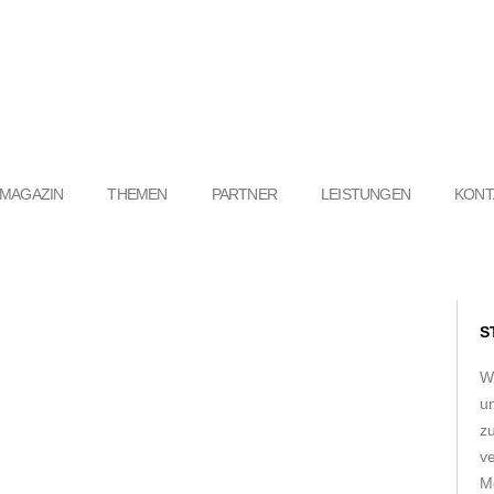
MAGAZIN
THEMEN
PARTNER
LEISTUNGEN
KONT
S
W
u
z
ve
Me