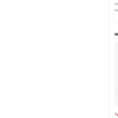
a
be
W
T