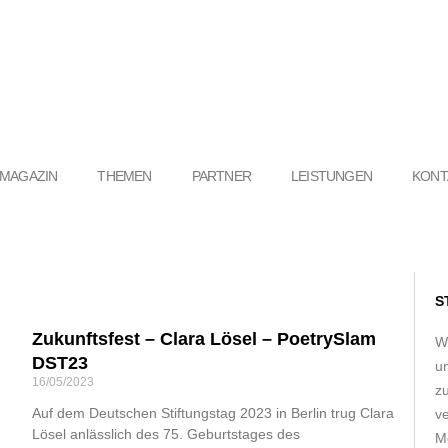
MAGAZIN
THEMEN
PARTNER
LEISTUNGEN
KONT
S
Zukunftsfest – Clara Lösel – PoetrySlam
W
DST23
u
16/05/2023
z
Auf dem Deutschen Stiftungstag 2023 in Berlin trug Clara
ve
Lösel anlässlich des 75. Geburtstages des
Me