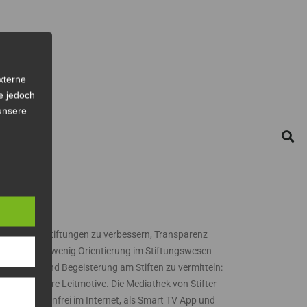
xterne
e jedoch
 unsere
NTAKT
TIFTER TV
ssen über Stiftungen zu verbessern, Transparenz
d damit ein wenig Orientierung im Stiftungswesen
 schaffen und Begeisterung am Stiften zu vermitteln:
es sind unsere Leitmotive. Die Mediathek von Stifter
 steht kostenfrei im Internet, als Smart TV App und