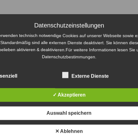
Datenschutzeinstellungen
erwenden technisch notwendige Cookies auf unserer Webseite sowie e
.Standardmäßig sind alle externen Dienste deaktiviert. Sie können dies
elieben aktivieren & deaktivieren.Für weitere Informationen lesen Sie
MAGAZIN
THEMEN
PARTNER
LEISTUNGEN
KO
Datenschutzbestimmungen.
senziell
Externe Dienste
S
✓ Akzeptieren
Immobilien und soziale Infrastruktur –
Wi
nachhaltig und messbar In Europa investieren
Auswahl speichern
un
03/05/2022
zu
Gaston Brandes von Franklin Templeton stellt Soziale
Di
✕ Ablehnen
Infrastruktur Immobilien vor.
TV