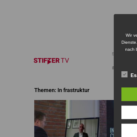
Wir v
Dienste
nach b
START
IMPRESSUM
Es
Themen: In frastruktur