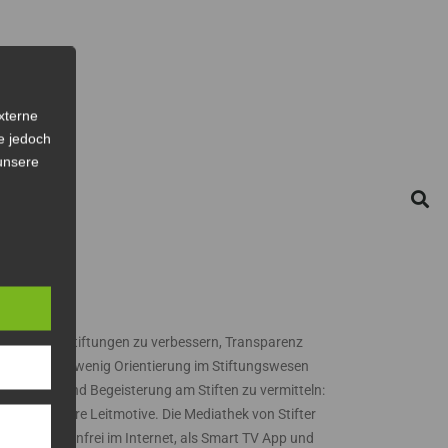
xterne
e jedoch
 unsere
NTAKT
TIFTER TV
ssen über Stiftungen zu verbessern, Transparenz
d damit ein wenig Orientierung im Stiftungswesen
 schaffen und Begeisterung am Stiften zu vermitteln:
es sind unsere Leitmotive. Die Mediathek von Stifter
 steht kostenfrei im Internet, als Smart TV App und