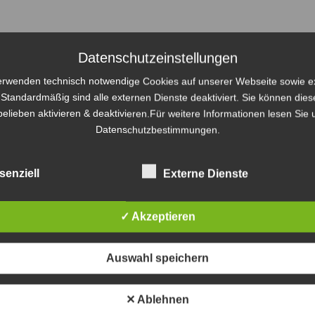
Datenschutzeinstellungen
erwenden technisch notwendige Cookies auf unserer Webseite sowie e
.Standardmäßig sind alle externen Dienste deaktiviert. Sie können dies
elieben aktivieren & deaktivieren.Für weitere Informationen lesen Sie
MAGAZIN
THEMEN
PARTNER
LEISTUNGEN
KO
Datenschutzbestimmungen.
senziell
Externe Dienste
S
✓ Akzeptieren
Cap2 – Imagefilm
Wi
06/03/2023
Auswahl speichern
un
Klimawandel ist ein ungemein wichtiges, aber kein einfaches
zu
Thema. Gerade deshalb reichen Symbolpolitik und guter
Di
✕ Ablehnen
Wille alleine nicht aus, um den Ausstoß von Treibhausgasen
TV