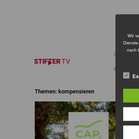
Wir v
Dienste
nach b
START
IMPRESSUM
Es
Themen: kompensieren