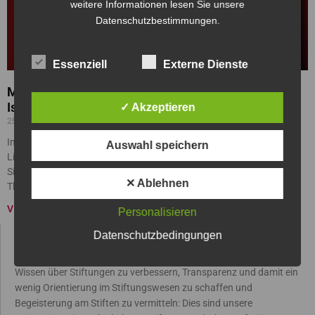
weitere Informationen lesen Sie unsere
Datenschutzbestimmungen.
Essenziell
Externe Dienste
Michael Göring im Gespräch mit – Wolfgang
Ischinger
✓ Akzeptieren
25/09/2024
Im Rahmen der Gesprächsreihe mit Michael Göring im Stadttheater
Auswahl speichern
Lippstadt durfte der Diplomat und ehemalige Leiter der Münchner
Sicherheitskonferenz, Wolfgang Ischinger, begrüßt werden. Das
✕ Ablehnen
Thema
VIDEO »
Personalisieren
Datenschutzbedingungen
STIFTER TV
Wissen über Stiftungen zu verbessern, Transparenz und damit ein
wenig Orientierung im Stiftungswesen zu schaffen und
Begeisterung am Stiften zu vermitteln: Dies sind unsere