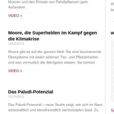
Mooren und den EInsatz von Paludipflanzen geht.
a
Außerdem
be
VIDEO »
Moore, die Superhelden im Kampf gegen
W
die Klimakrise
18/04/2024
Moore gibt es auf der ganzen Welt. Sie sind faszinierende
Ökosysteme mit vielen seltenen Tier- und Pflanzenarten
und was vermutlich die Wenigsten wissen: Sie können
VIDEO »
Das Paludi-Potenzial
31/10/2023
Das Paludi-Potenzial – neue Studie zeigt, wie sich im Nass
wirtschaftlich und klimafreundlich wertschöpfen lässt. Zu
T