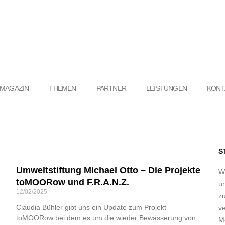
MAGAZIN
THEMEN
PARTNER
LEISTUNGEN
KONT
S
Umweltstiftung Michael Otto – Die Projekte
W
toMOORow und F.R.A.N.Z.
u
12/02/2025
z
Claudia Bühler gibt uns ein Update zum Projekt
ve
toMOORow bei dem es um die wieder Bewässerung von
Me