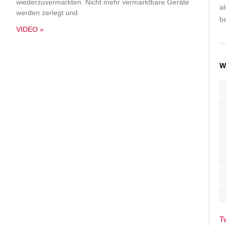
wiederzuvermarkten. Nicht mehr vermarktbare Geräte
a
werden zerlegt und
be
VIDEO »
W
T