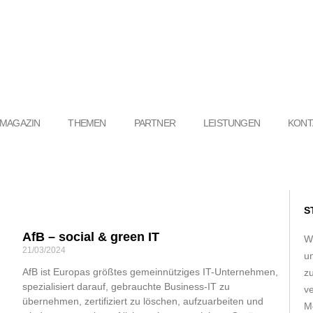
MAGAZIN
THEMEN
PARTNER
LEISTUNGEN
KONT
S
AfB – social & green IT
W
21/03/2024
u
AfB ist Europas größtes gemeinnütziges IT-Unternehmen,
z
spezialisiert darauf, gebrauchte Business-IT zu
ve
übernehmen, zertifiziert zu löschen, aufzuarbeiten und
Me