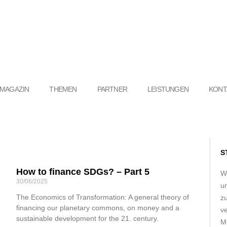
MAGAZIN
THEMEN
PARTNER
LEISTUNGEN
KONT
S
How to finance SDGs? – Part 5
W
30/06/2025
u
The Economics of Transformation: A general theory of
z
financing our planetary commons, on money and a
ve
sustainable development for the 21. century.
Me