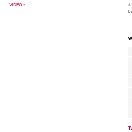
a
VIDEO »
be
W
T