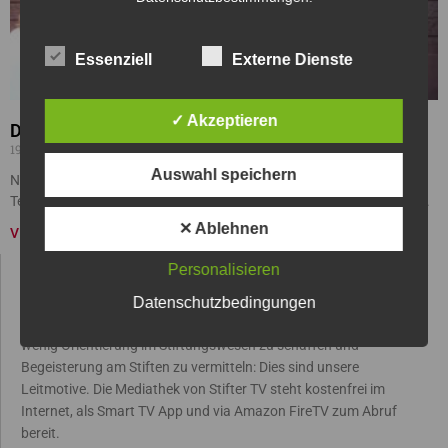
Essenziell
Externe Dienste
✓ Akzeptieren
Deutscher StiftungsTag 2019 – Unsere Demokratie
19/02/2020
Auswahl speichern
Nachbericht zum Deutschen StiftungsTag 2019. Über 2.000
Teilnehmer erlebten den Deutschen StiftungsTag 2019 in Mannheim.
✕ Ablehnen
VIDEO »
Personalisieren
STIFTER TV
Datenschutzbedingungen
Wissen über Stiftungen zu verbessern, Transparenz und damit ein
wenig Orientierung im Stiftungswesen zu schaffen und
Begeisterung am Stiften zu vermitteln: Dies sind unsere
Leitmotive. Die Mediathek von Stifter TV steht kostenfrei im
Internet, als Smart TV App und via Amazon FireTV zum Abruf
bereit.