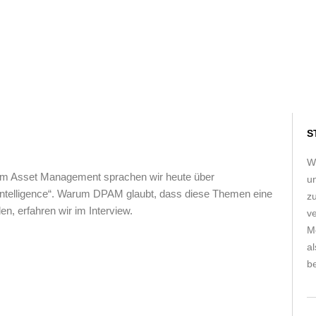
S
W
am Asset Management sprachen wir heute über
u
Intelligence“. Warum DPAM glaubt, dass diese Themen eine
z
en, erfahren wir im Interview.
ve
Me
a
be