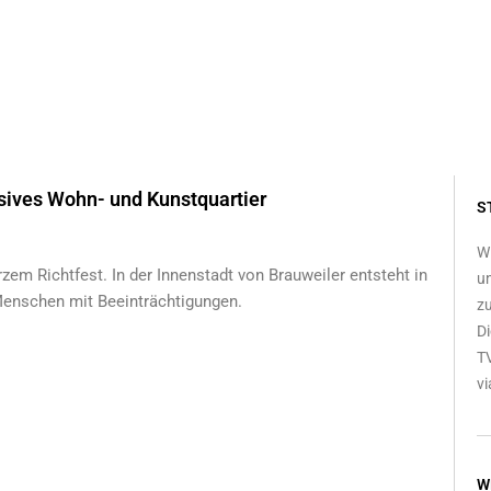
usives Wohn- und Kunstquartier
S
Wi
rzem Richtfest. In der Innenstadt von Brauweiler entsteht in
un
 Menschen mit Beeinträchtigungen.
zu
Di
TV
vi
W