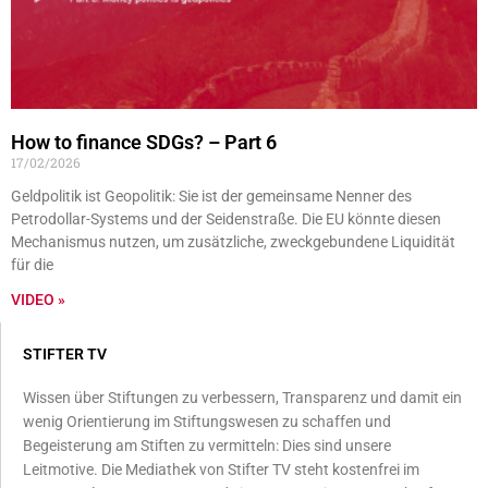
How to finance SDGs? – Part 6
17/02/2026
Geldpolitik ist Geopolitik: Sie ist der gemeinsame Nenner des
Petrodollar-Systems und der Seidenstraße. Die EU könnte diesen
Mechanismus nutzen, um zusätzliche, zweckgebundene Liquidität
für die
VIDEO »
STIFTER TV
Wissen über Stiftungen zu verbessern, Transparenz und damit ein
wenig Orientierung im Stiftungswesen zu schaffen und
Begeisterung am Stiften zu vermitteln: Dies sind unsere
Leitmotive. Die Mediathek von Stifter TV steht kostenfrei im