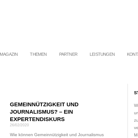
MAGAZIN
THEMEN
PARTNER
LEISTUNGEN
KONT
S
te
Seite
Seite
GEMEINNÜTZIGKEIT UND
Seite
Seite
W
JOURNALISMUS? – EIN
u
EXPERTENDISKURS
z
26/02/2020
ve
Wie können Gemeinnützigkeit und Journalismus
Me